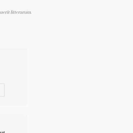
erit litterarum.
uat