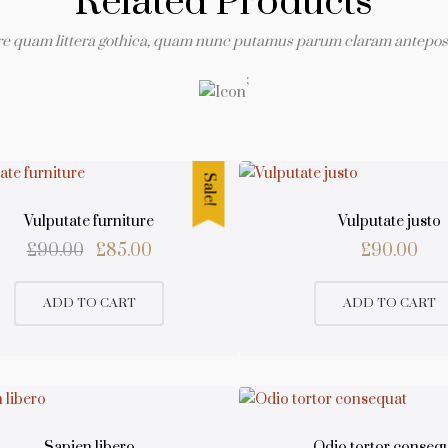
Related Products
e quam littera gothica, quam nunc putamus parum claram anteposu
;
Sale!
Vulputate furniture
Vulputate justo
Original
Current
£
90.00
£
85.00
£
90.00
price
price
ADD TO CART
ADD TO CART
was:
is:
£90.00.
£85.00.
Sapien libero
Odio tortor conseq