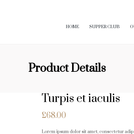
HOME
SUPPER CLUB
O
 US
Product Details
Turpis et iaculis
£
68.00
Lorem ipsum dolor sit amet, consectetur adipi