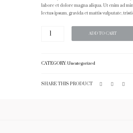
labore et dolore magna aliqua. Ut enim ad mi
lectus ipsum, gravida et mattis vulputate, trist
Turpis
ADD TO CART
et
iaculis
quantity
CATEGORY:
Uncategorized
SHARE THIS PRODUCT