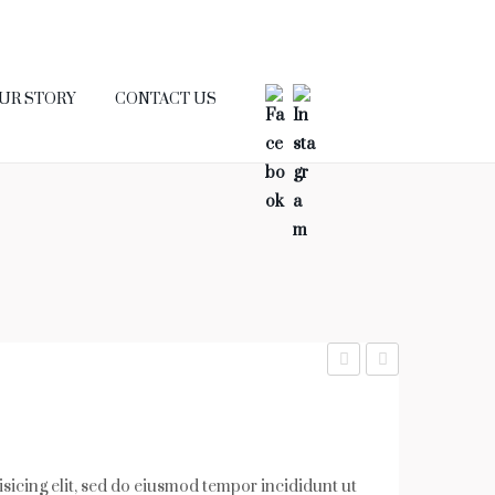
UR STORY
CONTACT US
elle
onv
nte
allis
squ
fur
e
nitu
sicing elit, sed do eiusmod tempor incididunt ut