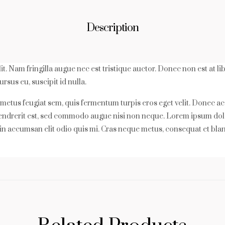
Description
t. Nam fringilla augue nec est tristique auctor. Donec non est at l
rsus eu, suscipit id nulla.
m metus feugiat sem, quis fermentum turpis eros eget velit. Donec 
 hendrerit est, sed commodo augue nisi non neque. Lorem ipsum dolor
in accumsan elit odio quis mi. Cras neque metus, consequat et blandi