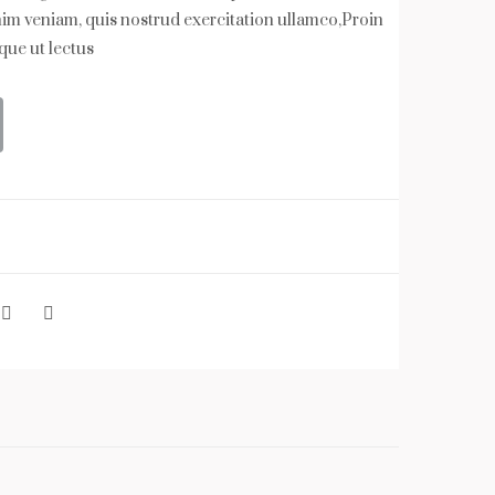
pos
re
nim veniam, quis nostrud exercitation ullamco,Proin
ique ut lectus
itio
n