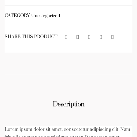
quantity
CATEGORY:
Uncategorized
SHARE THIS PRODUCT
Description
Lorem ipsum dolor sit amet, consectetur adipiscing elit. Nam