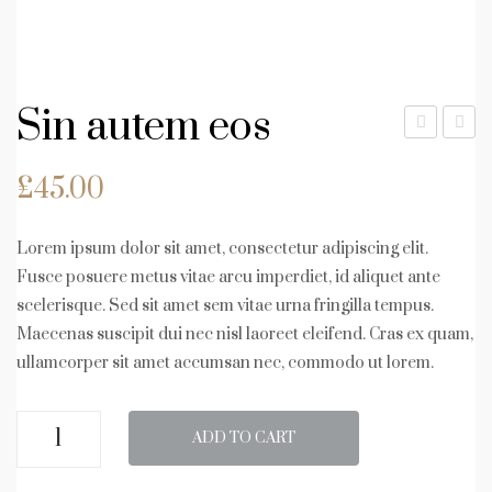
Sin autem eos
ond
aor
£
45.00
ime
eet
ntu
lob
m
orti
Lorem ipsum dolor sit amet, consectetur adipiscing elit.
fur
s
Fusce posuere metus vitae arcu imperdiet, id aliquet ante
scelerisque. Sed sit amet sem vitae urna fringilla tempus.
nitu
Maecenas suscipit dui nec nisl laoreet eleifend. Cras ex quam,
re
ullamcorper sit amet accumsan nec, commodo ut lorem.
Sin
ADD TO CART
autem
eos