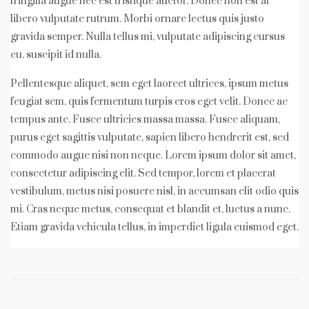
fringilla augue nec est tristique auctor. Donec non est at
libero vulputate rutrum. Morbi ornare lectus quis justo
gravida semper. Nulla tellus mi, vulputate adipiscing cursus
eu, suscipit id nulla.
Pellentesque aliquet, sem eget laoreet ultrices, ipsum metus
feugiat sem, quis fermentum turpis eros eget velit. Donec ac
tempus ante. Fusce ultricies massa massa. Fusce aliquam,
purus eget sagittis vulputate, sapien libero hendrerit est, sed
commodo augue nisi non neque. Lorem ipsum dolor sit amet,
consectetur adipiscing elit. Sed tempor, lorem et placerat
vestibulum, metus nisi posuere nisl, in accumsan elit odio quis
mi. Cras neque metus, consequat et blandit et, luctus a nunc.
Etiam gravida vehicula tellus, in imperdiet ligula euismod eget.