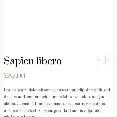
Sapien libero
onv
ond
£
82.00
allis
ime
qua
ntu
m
m
Lorem ipsum dolor sit amet, consectetur adipisicing elit, sed
sit
pos
do eiusmod tempor incididunt ut labore et dolore magna
aliqua. Ut enim ad minim veniam, quis nostrud exercitation
uer
ullamco,Proin lectus ipsum, gravida et mattis vulputate,
e