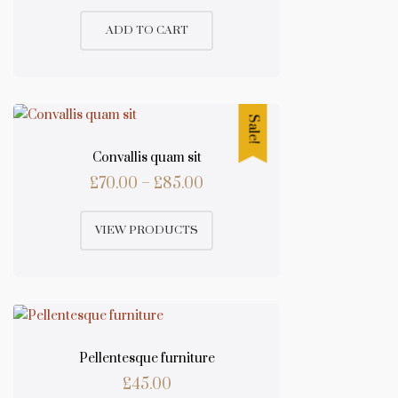
price
price
ADD TO CART
was:
is:
£90.00.
£85.00.
Sale!
Convallis quam sit
Price
£
70.00
–
£
85.00
range:
VIEW PRODUCTS
£70.00
through
£85.00
Pellentesque furniture
£
45.00