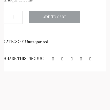
tristique ut lectus
Sapien
ADD TO CART
libero
quantity
CATEGORY:
Uncategorized
SHARE THIS PRODUCT