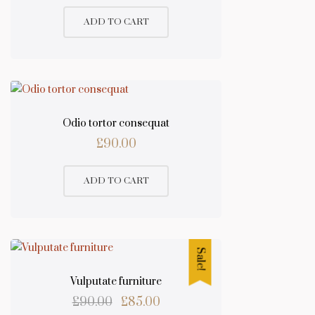
ADD TO CART
Odio tortor consequat
£
90.00
ADD TO CART
Sale!
Vulputate furniture
Original
Current
£
90.00
£
85.00